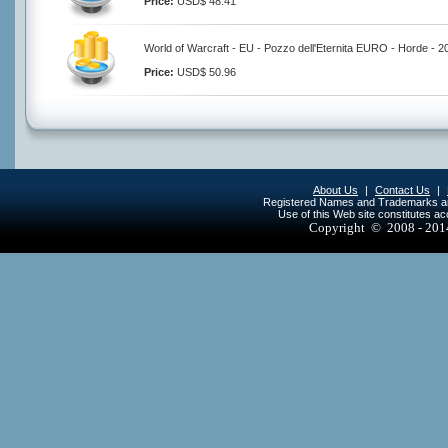
Price:
USD$ 48.41
World of Warcraft - EU - Pozzo dell'Eternita EURO - Horde - 
Price:
USD$ 50.96
About Us
|
Contact Us
|
Registered Names and Trademarks are 
Use of this Web site constitutes a
Copyright © 2008 - 20