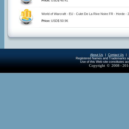
Price:
USD$ 48.41
World of Warcraft - EU - Culet De La Rive Noire FR - Horde -
Price:
USD$ 50.96
About Us
|
Contact Us
|
Registered Names and Trademarks are 
Use of this Web site constitutes a
Copyright © 2008 - 20