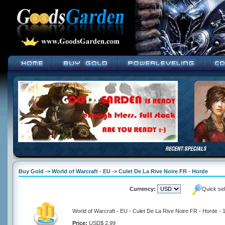
Buy Gold -> World of Warcraft - EU -> Culet De La Rive Noire FR - Horde
Currency:
Quick se
World of Warcraft - EU - Culet De La Rive Noire FR - Horde -
Price:
USD$ 2.99