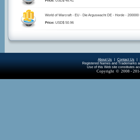
Price:
USD$ 48.41
World of Warcraft - EU - Die Arguswacht DE - Horde - 200000
Price:
USD$ 50.96
About Us
|
Contact Us
|
Registered Names and Trademarks are 
Use of this Web site constitutes a
Copyright © 2008 - 20