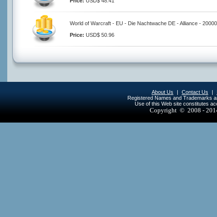
Price:
USD$ 48.41
World of Warcraft - EU - Die Nachtwache DE - Alliance - 2000
Price:
USD$ 50.96
About Us
|
Contact Us
|
Registered Names and Trademarks are 
Use of this Web site constitutes a
Copyright © 2008 - 20